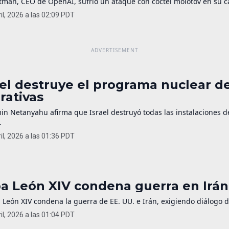
man, CEO de OpenAI, sufrió un ataque con cóctel molotov en su cas
il, 2026 a las 02:09 PDT
ael destruye el programa nuclear de
rativas
in Netanyahu afirma que Israel destruyó todas las instalaciones 
.
il, 2026 a las 01:36 PDT
a León XIV condena guerra en Irán 
 León XIV condena la guerra de EE. UU. e Irán, exigiendo diálogo 
il, 2026 a las 01:04 PDT