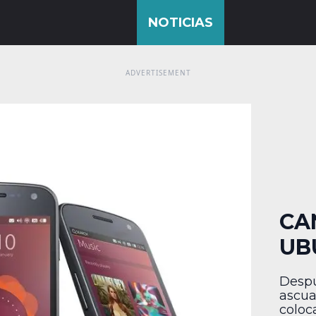
CA
UB
Despu
ascua
coloc