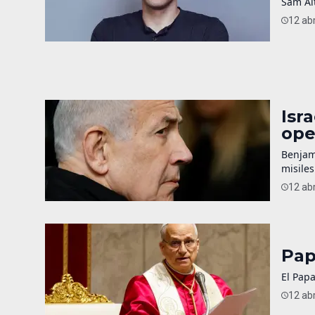
Sam Alt
12 abr
Isr
ope
Benjam
misiles
12 abr
Pap
El Papa
12 abr