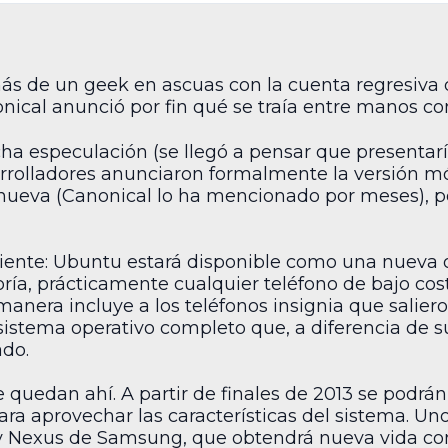
s de un geek en ascuas con la cuenta regresiva q
onical anunció por fin qué se traía entre manos c
a especulación (se llegó a pensar que presentarí
desarrolladores anunciaron formalmente la versión 
 nueva (Canonical lo ha mencionado por meses), 
uiente: Ubuntu estará disponible como una nueva 
oría, prácticamente cualquier teléfono de bajo co
manera incluye a los teléfonos insignia que salieron
sistema operativo completo que, a diferencia de su
ado.
e quedan ahí. A partir de finales de 2013 se podrá
a aprovechar las características del sistema. Uno
xy Nexus de Samsung, que obtendrá nueva vida co