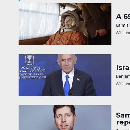
A 6
La misi
12 abr
Isr
Benjam
12 abr
Sam
rep