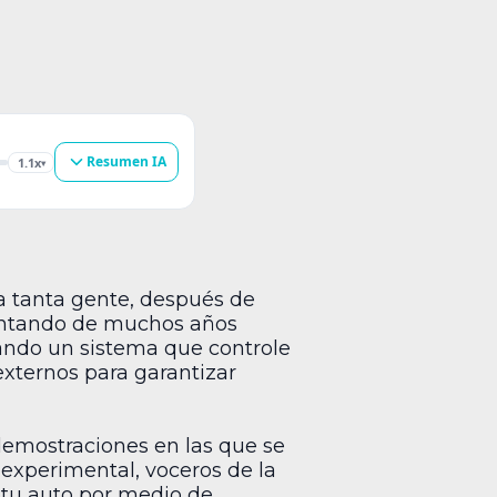
Resumen IA
1.1x
▾
a tanta gente, después de
mentando de muchos años
ñando un sistema que controle
xternos para garantizar
demostraciones en las que se
 experimental, voceros de la
a tu auto por medio de