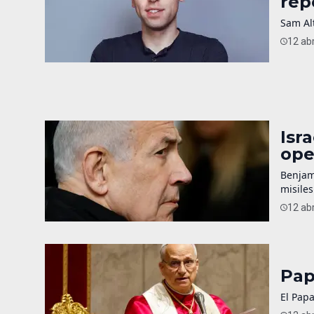
rep
Sam Alt
12 abr
Isr
ope
Benjam
misiles
12 abr
Pap
El Papa