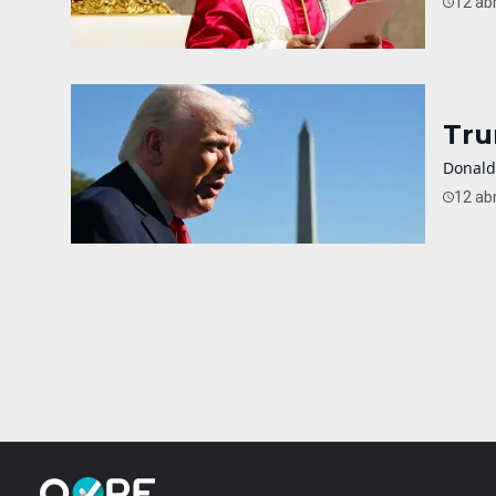
12 abr
Tru
Donald
12 abr