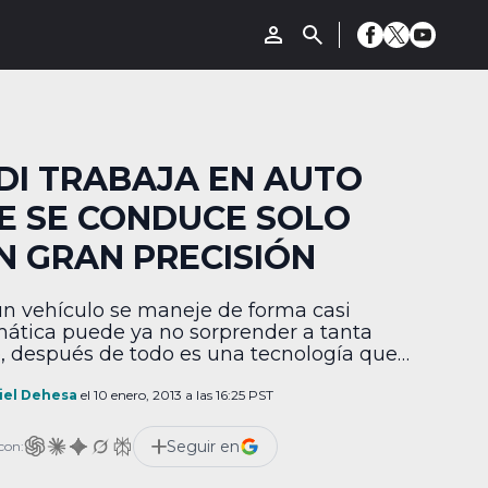
DI TRABAJA EN AUTO
E SE CONDUCE SOLO
N GRAN PRECISIÓN
n vehículo se maneje de forma casi
ática puede ya no sorprender a tanta
, después de todo es una tecnología que
osos sellos automovilísticos llevan
imentando de muchos años atrás, pero
iel Dehesa
el 10 enero, 2013 a las 16:25 PST
quiere que la comodidad llegue al límite y
ello está diseñando un sistema que
Seguir en
con:
ole el auto con gran precisión […]