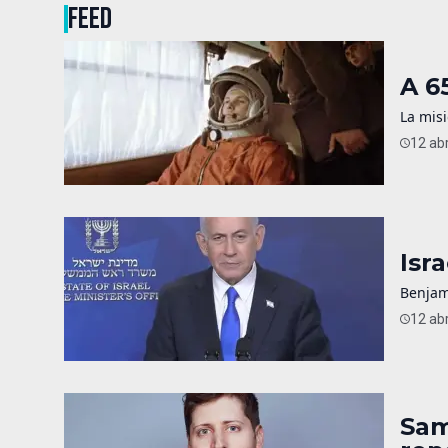
FEED
A 6
La misi
12 abr
Isr
Benjam
12 abr
Sam