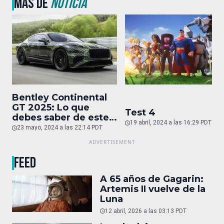
MÁS DE
NOTICIA
Bentley Continental
GT 2025: Lo que
Test 4
debes saber de este
19 abril, 2024 a las 16:29 PDT
auto de superlujo
23 mayo, 2024 a las 22:14 PDT
FEED
A 65 años de Gagarin:
Artemis II vuelve de la
Luna
12 abril, 2026 a las 03:13 PDT