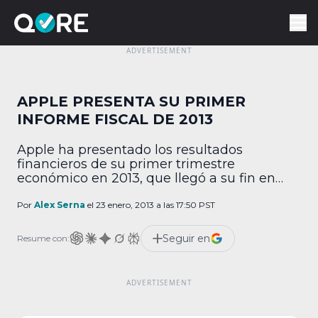
APPLE PRESENTA SU PRIMER
INFORME FISCAL DE 2013
Apple ha presentado los resultados
financieros de su primer trimestre
económico en 2013, que llegó a su fin en
diciembre de 2012. Recordemos que en este
caso, las novedades para la empresa fueron
Por
Alex Serna
el 23 enero, 2013 a las 17:50 PST
iPad mini en el terreno de las tabletas y en
el de los teléfonos, iPhone 5. En fechas
Seguir en
Resume con:
recientes, la empresa, que […]