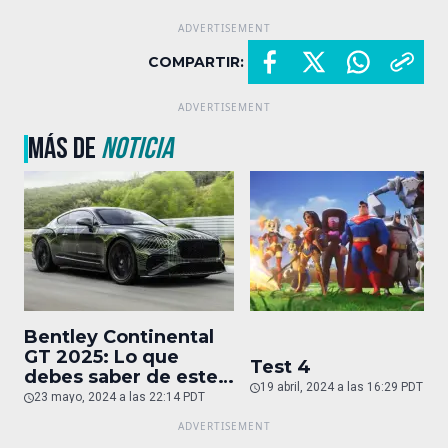
COMPARTIR:
MÁS DE
NOTICIA
Bentley Continental
GT 2025: Lo que
Test 4
debes saber de este
19 abril, 2024 a las 16:29 PDT
auto de superlujo
23 mayo, 2024 a las 22:14 PDT