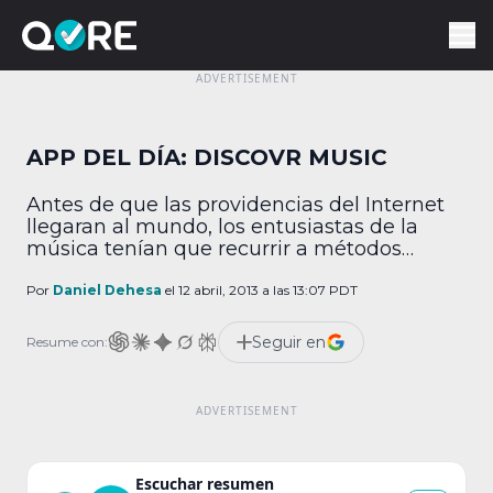
APP DEL DÍA: DISCOVR MUSIC
Antes de que las providencias del Internet
llegaran al mundo, los entusiastas de la
música tenían que recurrir a métodos
tradicionales para descubrir nuevos artistas:
la radio, acto presencial en conciertos o por
Por
Daniel Dehesa
el 12 abril, 2013 a las 13:07 PDT
medio de discos prestados. Esos recursos
siguen presentes y sobra decir que tienen
Seguir en
Resume con:
mucho encanto, pero hay formas más
dinámicas de sumergirte […]
Escuchar resumen