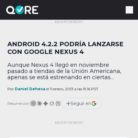
ANDROID 4.2.2 PODRÍA LANZARSE
CON GOOGLE NEXUS 4
Aunque Nexus 4 llegó en noviembre
pasado a tiendas de la Unión Americana,
apenas se está estrenando en ciertas
regiones del mundo, como Brasil y Malasia,
lo interesante es que en esos países, el
Por
Daniel Dehesa
el 11 enero, 2013 a las 15:16 PST
teléfono de Google parece incluir la más
reciente versión de Android, Jelly Bean 4.2.2.
Seguir en
Resume con:
Curiosamente, Google no ha dado anuncios
respecto […]