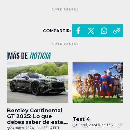
COMPARTIR:
MÁS DE
NOTICIA
Bentley Continental
GT 2025: Lo que
Test 4
debes saber de este
19 abril, 2024 a las 16:29 PDT
auto de superlujo
23 mayo, 2024 a las 22:14 PDT