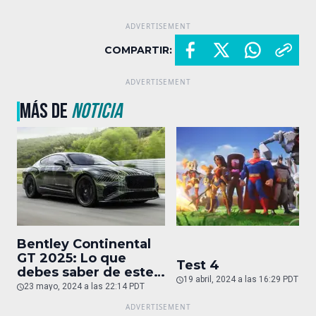
COMPARTIR:
MÁS DE
NOTICIA
Bentley Continental
GT 2025: Lo que
Test 4
debes saber de este
19 abril, 2024 a las 16:29 PDT
auto de superlujo
23 mayo, 2024 a las 22:14 PDT