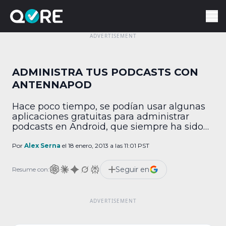
ADMINISTRA TUS PODCASTS CON
ANTENNAPOD
Hace poco tiempo, se podían usar algunas
aplicaciones gratuitas para administrar
podcasts en Android, que siempre ha sido
débil en ese sentido. Una de ellas era Listen,
propia de Google y que la misma empresa
Por
Alex Serna
el 18 enero, 2013 a las 11:01 PST
dio de baja. Aquellos que se quedaron sin
opciones tuvieron que recurrir a apps de
Seguir en
Resume con:
paga que en algunas ocasiones […]