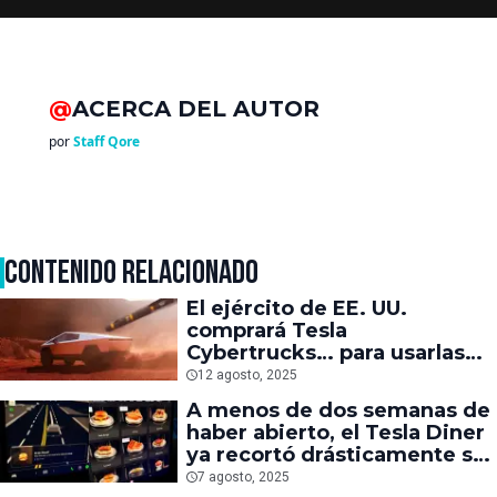
@
ACERCA DEL AUTOR
por
Staff Qore
CONTENIDO RELACIONADO
El ejército de EE. UU.
comprará Tesla
Cybertrucks… para usarlas
como blancos de misiles
12 agosto, 2025
A menos de dos semanas de
haber abierto, el Tesla Diner
ya recortó drásticamente su
menú
7 agosto, 2025