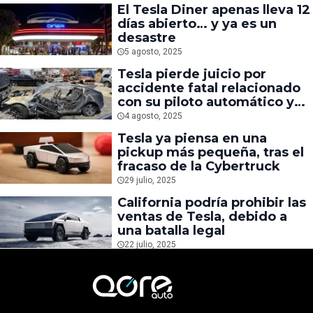
El Tesla Diner apenas lleva 12
días abierto… y ya es un
desastre
5 agosto, 2025
Tesla pierde juicio por
accidente fatal relacionado
con su piloto automático y
deberá pagar hasta $243
4 agosto, 2025
MDD
Tesla ya piensa en una
pickup más pequeña, tras el
fracaso de la Cybertruck
29 julio, 2025
California podría prohibir las
ventas de Tesla, debido a
una batalla legal
22 julio, 2025