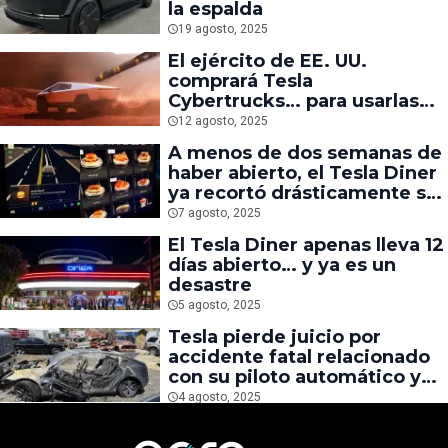
la espalda
19 agosto, 2025
El ejército de EE. UU.
comprará Tesla
Cybertrucks… para usarlas
como blancos de misiles
12 agosto, 2025
A menos de dos semanas de
haber abierto, el Tesla Diner
ya recortó drásticamente su
menú
7 agosto, 2025
El Tesla Diner apenas lleva 12
días abierto… y ya es un
desastre
5 agosto, 2025
Tesla pierde juicio por
accidente fatal relacionado
con su piloto automático y
deberá pagar hasta $243
4 agosto, 2025
MDD