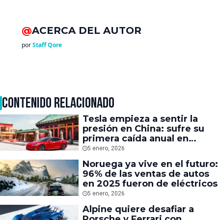
@
ACERCA DEL AUTOR
por
Staff Qore
CONTENIDO RELACIONADO
Tesla empieza a sentir la
presión en China: sufre su
primera caída anual en
ventas locales
5 enero, 2026
Noruega ya vive en el futuro:
96% de las ventas de autos
en 2025 fueron de eléctricos
5 enero, 2026
Alpine quiere desafiar a
Porsche y Ferrari con