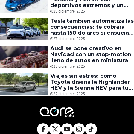
deportivos extremos y un
futuro superauto
28 diciembre, 2025
Tesla también automatiza las
consecuencias: te cobrará
hasta 150 dólares si ensucias
un Robotaxi
27 diciembre, 2025
Audi se pone creativo en
Navidad con un stop-motion
lleno de autos en miniatura
23 diciembre, 2025
Viajes sin estrés: cómo
Toyota diseña la Highlander
HEV y la Sienna HEV para tu
comodidad
22 diciembre, 2025