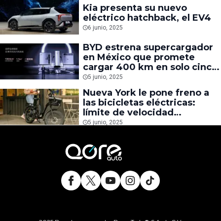
Kia presenta su nuevo
eléctrico hatchback, el EV4
6 junio, 2025
BYD estrena supercargador
en México que promete
cargar 400 km en solo cinco
minutos
5 junio, 2025
Nueva York le pone freno a
las bicicletas eléctricas:
límite de velocidad
confirmado
5 junio, 2025