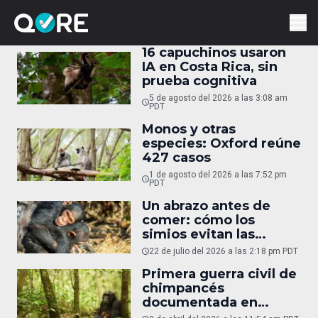
16 capuchinos usaron
IA en Costa Rica, sin
prueba cognitiva
5 de agosto del 2026 a las 3:08 am
PDT
Monos y otras
especies: Oxford reúne
427 casos
1 de agosto del 2026 a las 7:52 pm
PDT
Un abrazo antes de
comer: cómo los
simios evitan las
peleas
22 de julio del 2026 a las 2:18 pm PDT
Primera guerra civil de
chimpancés
documentada en
Uganda