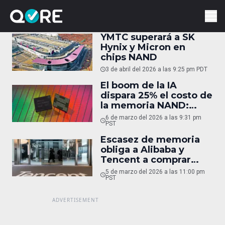
YMTC superará a SK
Hynix y Micron en
chips NAND
3 de abril del 2026 a las 9:25 pm PDT
El boom de la IA
dispara 25% el costo de
la memoria NAND:
celulares y
6 de marzo del 2026 a las 9:31 pm
computadoras subirán
PST
de precio
Escasez de memoria
obliga a Alibaba y
Tencent a comprar
chips chinos
5 de marzo del 2026 a las 11:00 pm
PST