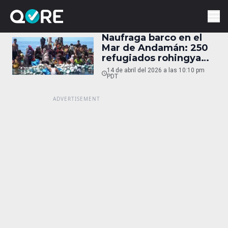
Naufraga barco en el
Mar de Andamán: 250
refugiados rohingya
desaparecidos
14 de abril del 2026 a las 10:10 pm
PDT