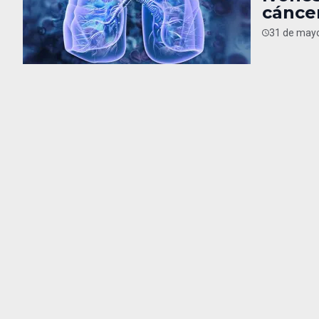
cánce
31 de mayo