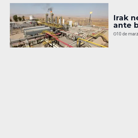
Irak n
ante 
10 de marz