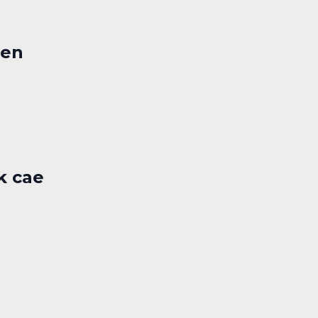
 en
k cae