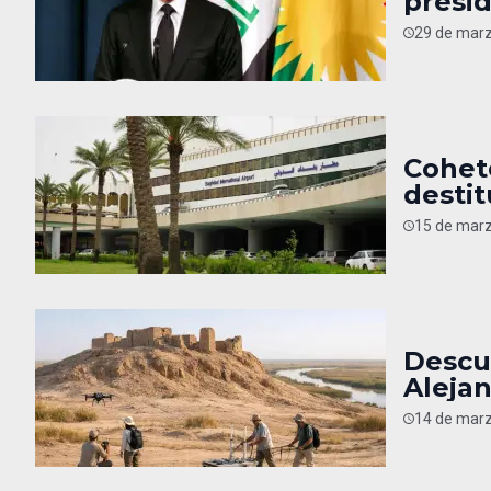
presid
29 de marz
Cohet
desti
15 de marz
Descu
Aleja
14 de marz