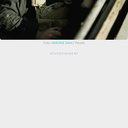
Foto:
AMORIE SAM
/ Pexels