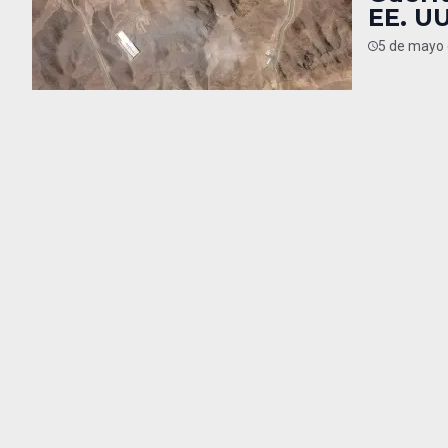
EE. UU
5 de mayo 