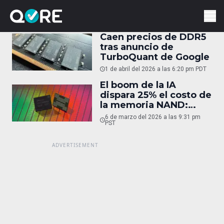
Caen precios de DDR5
tras anuncio de
TurboQuant de Google
1 de abril del 2026 a las 6:20 pm PDT
El boom de la IA
dispara 25% el costo de
la memoria NAND:
celulares y
6 de marzo del 2026 a las 9:31 pm
computadoras subirán
PST
de precio