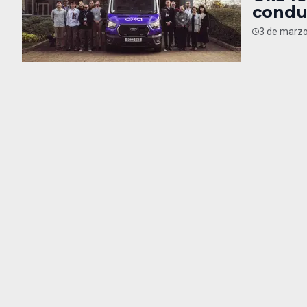
condu
3 de marzo