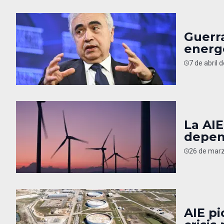
Guerra
energ
7 de abril 
La AIE
depen
26 de marz
AIE p