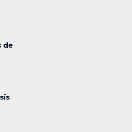
s de
sis