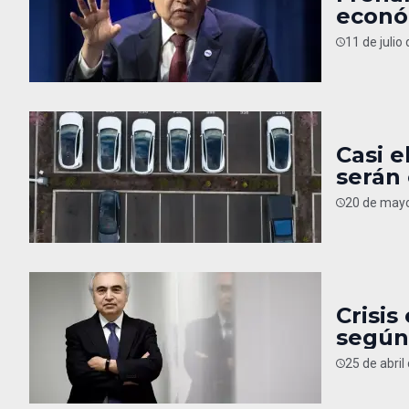
econó
11 de julio
Casi e
serán 
20 de mayo
Crisis
según 
25 de abril