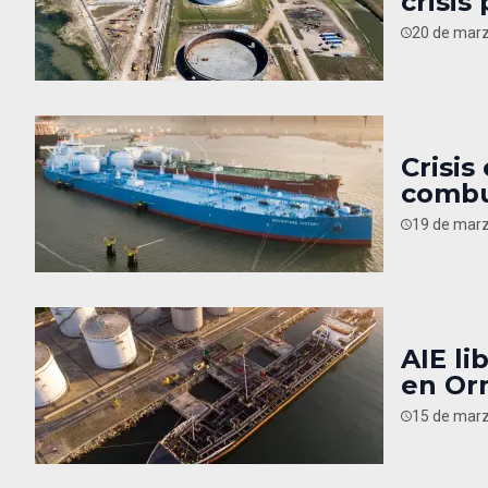
crisis
20 de marz
Crisis
combu
19 de marz
AIE li
en Or
15 de marz