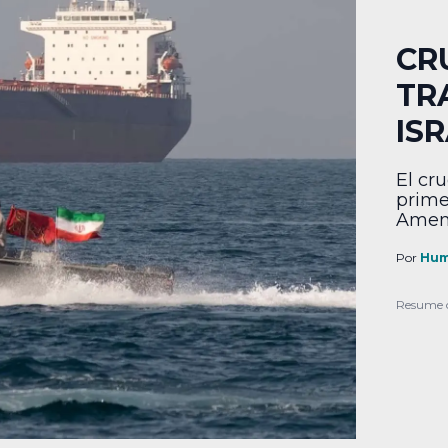
CR
TR
IS
El cru
prime
Amena
Por
Hum
Resume 