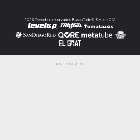
2026 Derechos reservados BuscaTodo© S.A. de C.V.