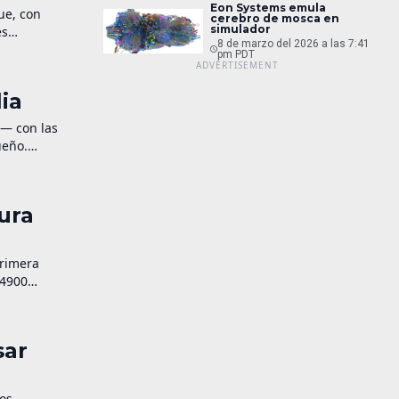
Eon Systems emula
ue, con
cerebro de mosca en
simulador
es
8 de marzo del 2026 a las 7:41
pm PDT
ia
— con las
ueño.
ura
primera
 4900
sar
ios