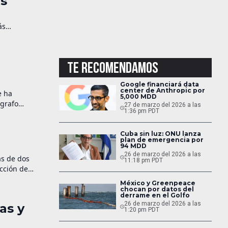
os
ás
TE RECOMENDAMOS
Google financiará data
center de Anthropic por
e ha
5,000 MDD
ógrafo
27 de marzo del 2026 a las
1:36 pm PDT
Cuba sin luz: ONU lanza
plan de emergencia por
94 MDD
26 de marzo del 2026 a las
ás de dos
11:18 pm PDT
cción de
México y Greenpeace
chocan por datos del
derrame en el Golfo
26 de marzo del 2026 a las
as y
1:20 pm PDT