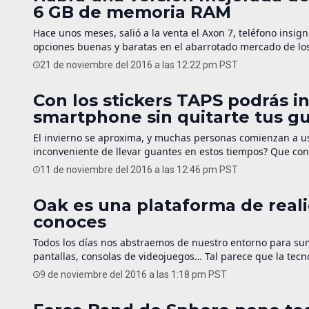
6 GB de memoria RAM
Hace unos meses, salió a la venta el Axon 7, teléfono insi
opciones buenas y baratas en el abarrotado mercado de lo
que incluirá mejoras en cuanto a memoria RAM, capacidad
21 de noviembre del 2016 a las 12:22 pm PST
Con los stickers TAPS podrás in
smartphone sin quitarte tus g
El invierno se aproxima, y muchas personas comienzan a us
inconveniente de llevar guantes en estos tiempos? Que con 
inseparables dispositivos inteligentes. En Kickstarter hay 
11 de noviembre del 2016 a las 12:46 pm PST
Oak es una plataforma de real
conoces
Todos los días nos abstraemos de nuestro entorno para su
pantallas, consolas de videojuegos… Tal parece que la tecno
cotidiana y suplantarla por avanzada y vistosa realidad vi
9 de noviembre del 2016 a las 1:18 pm PST