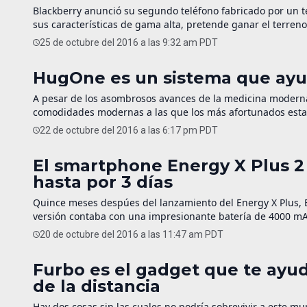
Blackberry anunció su segundo teléfono fabricado por un t
sus características de gama alta, pretende ganar el terren
comprar el BlackBerry DTEK50 (la versión anterior) en Ama
25 de octubre del 2016 a las 9:32 am PDT
HugOne es un sistema que ayud
A pesar de los asombrosos avances de la medicina modern
comodidades modernas a las que los más afortunados estam
¿Cómo podría el gran invento del siglo XX estar afectando n
22 de octubre del 2016 a las 6:17 pm PDT
El smartphone Energy X Plus 2
hasta por 3 días
Quince meses despúes del lanzamiento del Energy X Plus, Bl
versión contaba con una impresionante batería de 4000 m
mAh. [sidebar] Compra el Blu Energy X Plus 2 en […]
20 de octubre del 2016 a las 11:47 am PDT
Furbo es el gadget que te ayud
de la distancia
Hay dos cosas sin las cuales no podría sobrevivir a este mu