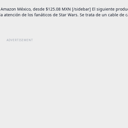
n Amazon México, desde $125.08 MXN [/sidebar] El siguiente produ
 atención de los fanáticos de Star Wars. Se trata de un cable de 
belión que tripulan […]