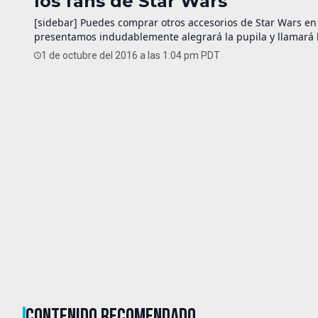
los fans de Star Wars
[sidebar] Puedes comprar otros accesorios de Star Wars e
presentamos indudablemente alegrará la pupila y llamará la
MicroUSB con la forma del Millennium Falcon, nave de la re
1 de octubre del 2016 a las 1:04 pm PDT
CONTENIDO RECOMENDADO