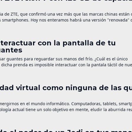
gnia de ZTE, que confirmó una vez más que las marcas chinas están 
s smartphones. Hoy nos enteramos habrá una versión "renovada" 
 […]
teractuar con la pantalla de tu
uantes
ar guantes para reguardar sus manos del frío. ¿Cuál es el único
dicha prenda es imposible interactuar con la pantala táctil de nue
una campaña para financiar una solución a tan […]
idad virtual como ninguna de las q
mergirnos en el mundo informático. Computadoras, tablets, smart
logía actual tiene un solo objetivo en mente, eludir la aburrida re
rtual o mejor aún realidad aumentada. La realidad aumentada consi