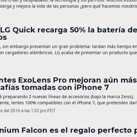
larga y mejora la vida de las personas ¿pero qué hacemos nosotro
on […]
LG Quick recarga 50% la batería d
os
s, sin embargo presentan un gran problema: tardan más tiempo e
con cargadores alámbricos. LG acaba de presentar un producto que
nalámbrico con diseño circular y minimalista que […]
entes ExoLens Pro mejoran aún más
rafías tomadas con iPhone 7
á preparando 2 nuevas líneas de accesorios (bajo la marca Zeiss),
ente, lentes 100% compatibles con el iPhone 7, que pretenden dar
a cámara que incluye. Exolens Pro La línea Pro está conformada por
re del 2016 a las 1:02 pm PDT
hoto y Macro-Zooms. Cada uno tiene una montura de aluminio (a l
nium Falcon es el regalo perfecto 