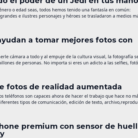
o el poder de un Jedi en tus man
género o edad seas, todos hemos tenido una fantasía en común:
grandes e ilustres personajes y héroes se trasladaron a medios m
Me vas a decir que tu nunca soñaste […]
e ayudan a tomar mejores fotos con
erle cámara a todo y al empuje de la cultura visual, la fotografía s
lones de personas. No importa si eres un adicto a las selfies, fot
me fotos de realidad aumentada
 teléfonos son capaces ahora de hacer el trabajo que hace no m
ferentes tipos de comunicación, edición de texto, archivo,reprodu
amiento de videos e imágenes es en lo que […]
hone premium con sensor de huell
ry