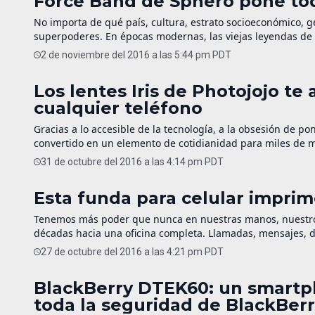
Force Band de Sphero pone tod
No importa de qué país, cultura, estrato socioeconómico, 
superpoderes. En épocas modernas, las viejas leyendas de 
contemporáneos como los cómics, la televisión y el cine. ¿
2 de noviembre del 2016 a las 5:44 pm PDT
Los lentes Iris de Photojojo t
cualquier teléfono
Gracias a lo accesible de la tecnología, a la obsesión de pon
convertido en un elemento de cotidianidad para miles de mil
profesional, reportero visual, si mandas nudes por […]
31 de octubre del 2016 a las 4:14 pm PDT
Esta funda para celular impri
Tenemos más poder que nunca en nuestras manos, nuestros
décadas hacia una oficina completa. Llamadas, mensajes, di
música. Sin embargo, la creación, reproducción y almacen
27 de octubre del 2016 a las 4:21 pm PDT
BlackBerry DTEK60: un smartp
toda la seguridad de BlackBer