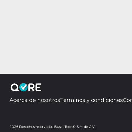
Acerca de nosotros
Terminos y condiciones
Con
2026 Derechos reservados BuscaTodo© S.A. de C.V.