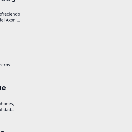
ofreciendo
del Axon 7
stros
ue
phones,
alidad
ste […]