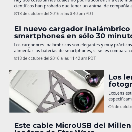
científicos han probado que tener un animal de compañía a
ellos? ¿Cómo pagamos a su fidelidad y cariño? Los perros s
18 de octubre del 2016 a las 3:40 pm PDT
El nuevo cargador inalámbrico 
smartphones en sólo 30 minut
Los cargadores inalámbricos son elegantes y muy práctico
alimentar las baterías de smartphones, si se les compara 
elimina esa desventaja. Se llama Quick, y es un cargador i
13 de octubre del 2016 a las 11:42 am PDT
Los l
fotog
ExoLens est
específicam
empujón a l
6 de octub
Wide, Telep
[…]
Este cable MicroUSB del Millen