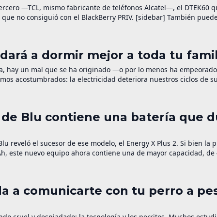
ercero —TCL, mismo fabricante de teléfonos Alcatel—, el DTEK60 q
o que no consiguió con el BlackBerry PRIV. [sidebar] También pued
zon por $300 USD [/sidebar] El DTEK60 es un […]
ará a dormir mejor a toda tu famil
a, hay un mal que se ha originado —o por lo menos ha empeorado
os acostumbrados: la electricidad deteriora nuestros ciclos de s
uestra salud? Si […]
 de Blu contiene una batería que d
u reveló el sucesor de ese modelo, el Energy X Plus 2. Si bien la 
Ah, este nuevo equipo ahora contiene una de mayor capacidad, de
a a comunicarte con tu perro a pe
ndo cruel y despiadado: la tecnología y los perritos. Muchos estud