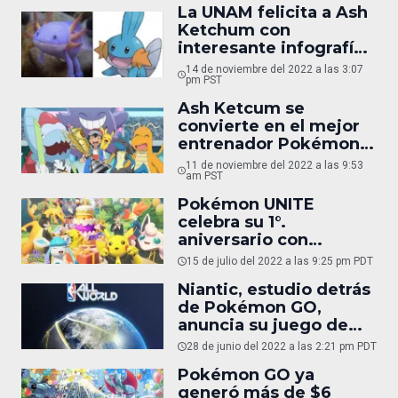
La UNAM felicita a Ash
Ketchum con
interesante infografía
de Pokémon
14 de noviembre del 2022 a las 3:07
pm PST
Ash Ketcum se
convierte en el mejor
entrenador Pokémon
del mundo
11 de noviembre del 2022 a las 9:53
am PST
Pokémon UNITE
celebra su 1°.
aniversario con
eventos y
15 de julio del 2022 a las 9:25 pm PDT
recompensas
Niantic, estudio detrás
de Pokémon GO,
anuncia su juego de
básquetbol: NBA All-
28 de junio del 2022 a las 2:21 pm PDT
World
Pokémon GO ya
generó más de $6