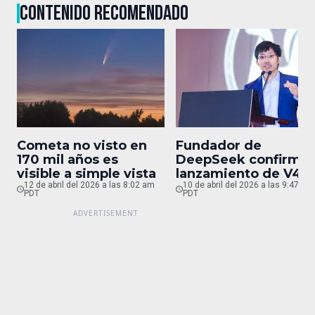
CONTENIDO RECOMENDADO
Cometa no visto en
Fundador de
170 mil años es
DeepSeek confirma
visible a simple vista
lanzamiento de V4
12 de abril del 2026 a las 8:02 am
para finales de abril
10 de abril del 2026 a las 9:47 pm
PDT
PDT