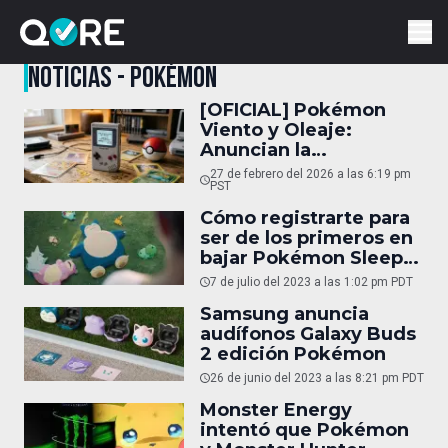
NOTICIAS - POKÉMON
[OFICIAL] Pokémon
Viento y Oleaje:
Anuncian la
Generación 10
27 de febrero del 2026 a las 6:19 pm
exclusiva para Switch 2
PST
Cómo registrarte para
ser de los primeros en
bajar Pokémon Sleep
en Android
7 de julio del 2023 a las 1:02 pm PDT
Samsung anuncia
audífonos Galaxy Buds
2 edición Pokémon
26 de junio del 2023 a las 8:21 pm PDT
Monster Energy
intentó que Pokémon