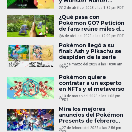
y Monster Hunter
cambiaran los nombres
12 de abril del 2023 a las 1:39 pm PDT
de sus juegos
¿Qué pasa con
Pokémon GO? Petición
de fans reúne miles de
firmas
6 de abril del 2023 a las 12:00 pm PDT
Pokémon llegó a su
final: Ash y Pikachu se
despiden de la serie
24 de marzo del 2023 a las 10:00 am
PDT
Pokémon quiere
contratar a un experto
en NFTs y el metaverso
13 de marzo del 2023 a las 1:03 pm
PDT
Mira los mejores
anuncios del Pokémon
Presents de febrero
2023
27 de febrero del 2023 a las 2:56 pm
PST