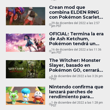
Crean mod que
combina ELDEN RING
con Pokémon Scarlet &
Violet
29 de diciembre del 2022 a las 2:57
pm PST
OFICIAL: Termina la era
de Ash Ketchum,
Pokémon tendrá un
nuevo protagonista
16 de diciembre del 2022 a las 11:36
am PST
The Witcher: Monster
Slayer, basado en
Pokémon GO, cerrará
en 2023
6 de diciembre del 2022 a las 3:26 pm
PST
Nintendo confirma que
lanzará parches de
rendimiento para
Pokémon Scarlet &
1 de diciembre del 2022 a las 1:28 pm
Violet
PST