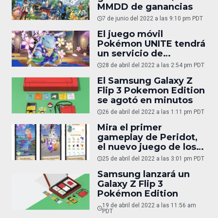
MMDD de ganancias
7 de junio del 2022 a las 9:10 pm PDT
El juego móvil
Pokémon UNITE tendrá
un servicio de
suscripción
28 de abril del 2022 a las 2:54 pm PDT
El Samsung Galaxy Z
Flip 3 Pokemon Edition
se agotó en minutos
26 de abril del 2022 a las 1:11 pm PDT
Mira el primer
gameplay de Peridot,
el nuevo juego de los
creadores de Pokémon
25 de abril del 2022 a las 3:01 pm PDT
GO
Samsung lanzará un
Galaxy Z Flip 3
Pokémon Edition
19 de abril del 2022 a las 11:56 am
PDT