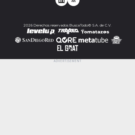
2026 Derechos reservados BuscaTodo© S.A. de C.V.