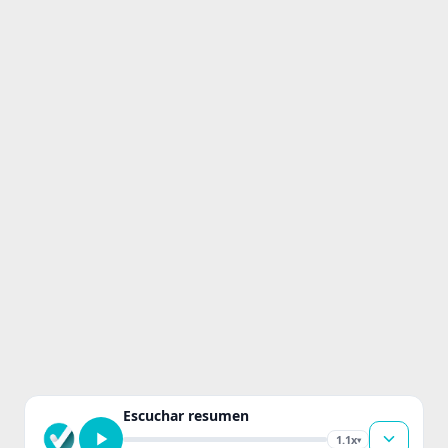
Escuchar resumen
1.1x
▾