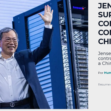
JE
SU
CO
CO
CH
Jense
contr
a Chi
Por
Hum
Resume 