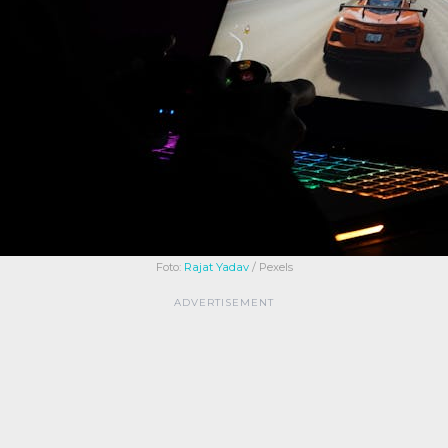
Foto:
Rajat Yadav
/ Pexels