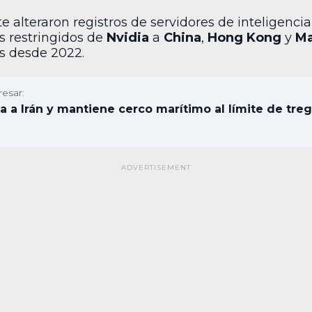
alteraron registros de servidores de inteligencia a
s restringidos de
Nvidia
a
China
,
Hong Kong
y
M
s desde 2022.
resar:
a a Irán y mantiene cerco marítimo al límite de tre