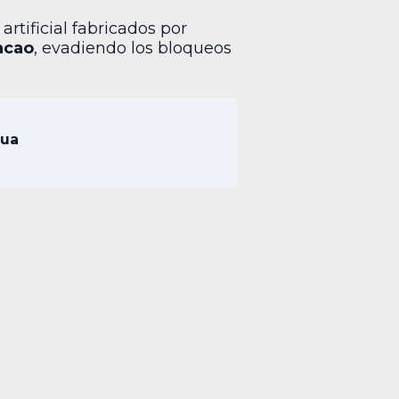
rtificial fabricados por
acao
, evadiendo los bloqueos
gua