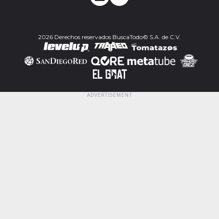
2026 Derechos reservados BuscaTodo© S.A. de C.V.