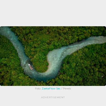
Foto:
ZaetaFlow Sec
/ Pexels