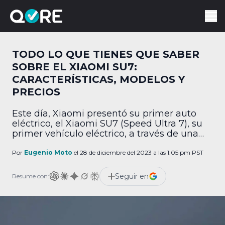
TODO LO QUE TIENES QUE SABER
SOBRE EL XIAOMI SU7:
CARACTERÍSTICAS, MODELOS Y
PRECIOS
Este día, Xiaomi presentó su primer auto
eléctrico, el Xiaomi SU7 (Speed Ultra 7), su
primer vehículo eléctrico, a través de una
presentación que fue transmitida a todo el
mundo. Y para que no te pierdas los
Por
Eugenio Moto
el 28 de diciembre del 2023 a las 1:05 pm PST
detalles, aquí te dejamos toda la
información. Características En cuanto a sus
Seguir en
Resume con:
especificaciones generales, el Xiaomi SU7 es
[…]