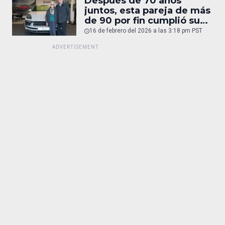
Después de 70 años
juntos, esta pareja de más
de 90 por fin cumplió su
sueño: un Porsche
16 de febrero del 2026 a las 3:18 pm PST