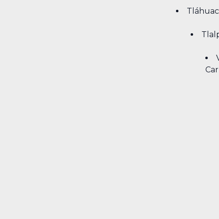
Tláhuac
Tlal
Car