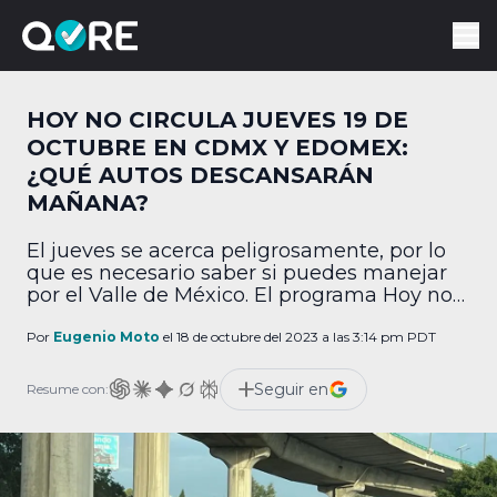
HOY NO CIRCULA JUEVES 19 DE
OCTUBRE EN CDMX Y EDOMEX:
¿QUÉ AUTOS DESCANSARÁN
MAÑANA?
El jueves se acerca peligrosamente, por lo
que es necesario saber si puedes manejar
por el Valle de México. El programa Hoy no
circula funciona diariamente, y como sabes
requiere que algunos coches se queden
Por
Eugenio Moto
el 18 de octubre del 2023 a las 3:14 pm PDT
guardados de vez en cuando. Aquí te
dejamos toda la información. ¿Qué autos no
Seguir en
Resume con:
circulan mañana, 19 de octubre? Los […]