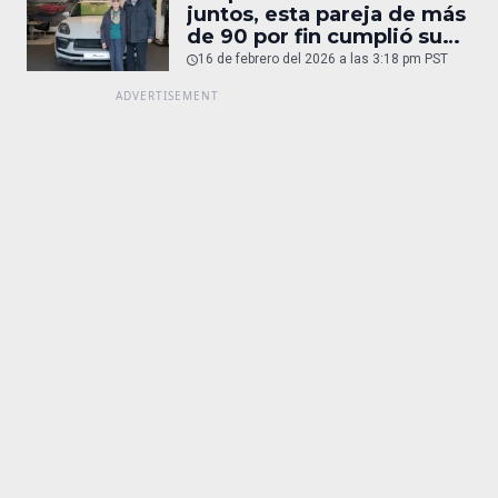
juntos, esta pareja de más
de 90 por fin cumplió su
sueño: un Porsche
16 de febrero del 2026 a las 3:18 pm PST