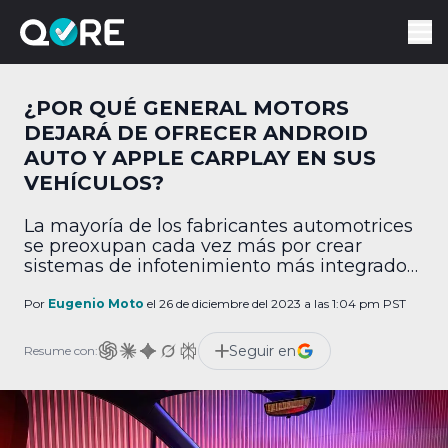
¿POR QUÉ GENERAL MOTORS
DEJARÁ DE OFRECER ANDROID
AUTO Y APPLE CARPLAY EN SUS
VEHÍCULOS?
La mayoría de los fabricantes automotrices
se preoxupan cada vez más por crear
sistemas de infotenimiento más integrados
cob los smartphones. Sin embargo, General
Motors va expecíficamente hacia el lado
Por
Eugenio Moto
el 26 de diciembre del 2023 a las 1:04 pm PST
contrario, pues dejará de ofrecer soporte
para las 2 plataformas más importantes:
Seguir en
Resume con:
CarPlay, de Apple; y Android Auto, de
Google. ¿Por qué General Motors dejará […]