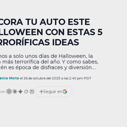
CORA TU AUTO ESTE
LLOWEEN CON ESTAS 5
RRORÍFICAS IDEAS
os a solo unos días de Halloween, la
 más terrorífica del año. Y como sabes,
én es época de disfraces y diversión.
dolo así, ¿por qué no también vestir tu
 para que se vea de acuerdo con las
enio Moto
el 26 de octubre del 2023 a las 2:49 pm PDT
raciones? A continuación te dejamos 5
les ideas para disfrazar a tu auto estos
Seguir en
con:
[…]