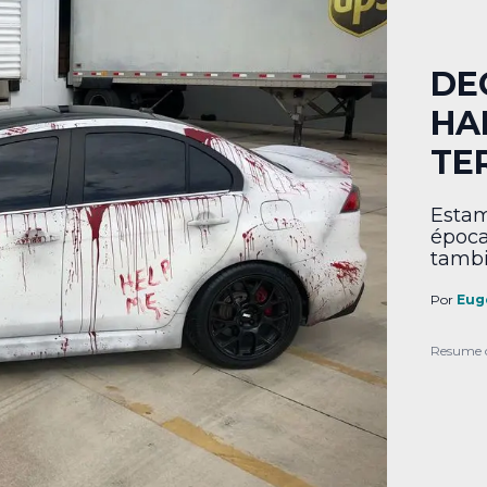
DE
HA
TE
Estam
época
tambi
Tomán
auto,
Por
Eug
celeb
genia
Resume 
días. 