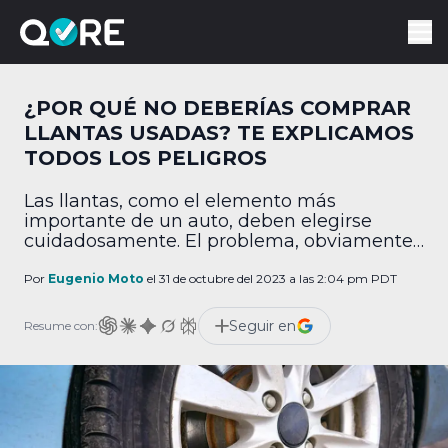
¿POR QUÉ NO DEBERÍAS COMPRAR
LLANTAS USADAS? TE EXPLICAMOS
TODOS LOS PELIGROS
Las llantas, como el elemento más
importante de un auto, deben elegirse
cuidadosamente. El problema, obviamente,
es que suelen ser muy caras. Es por eso que
mucha gente recomienda comprar
Por
Eugenio Moto
el 31 de octubre del 2023 a las 2:04 pm PDT
neumáticos usados, al ser más baratos. Sin
embargo, esto es algo que no deberías
Seguir en
Resume con:
considerar casi nunca. ¿Por qué no deberías
comprar llantas usadas? A […]