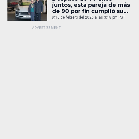
juntos, esta pareja de más
de 90 por fin cumplió su
sueño: un Porsche
16 de febrero del 2026 a las 3:18 pm PST