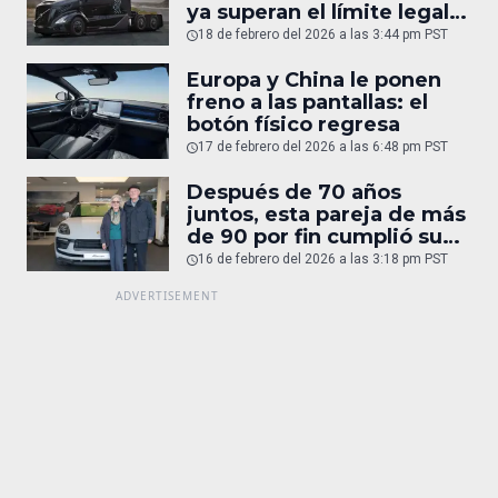
ya superan el límite legal
humano
18 de febrero del 2026 a las 3:44 pm PST
Europa y China le ponen
freno a las pantallas: el
botón físico regresa
17 de febrero del 2026 a las 6:48 pm PST
Después de 70 años
juntos, esta pareja de más
de 90 por fin cumplió su
sueño: un Porsche
16 de febrero del 2026 a las 3:18 pm PST