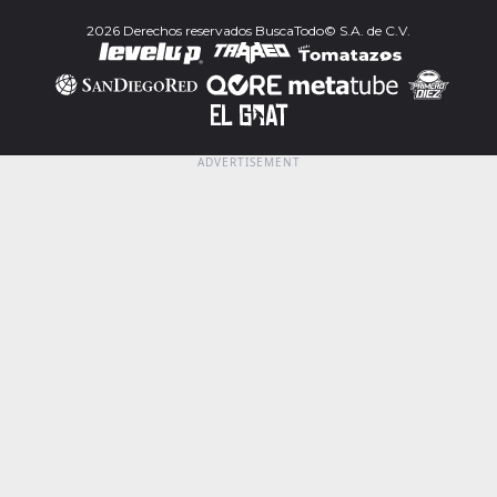
2026 Derechos reservados BuscaTodo© S.A. de C.V.