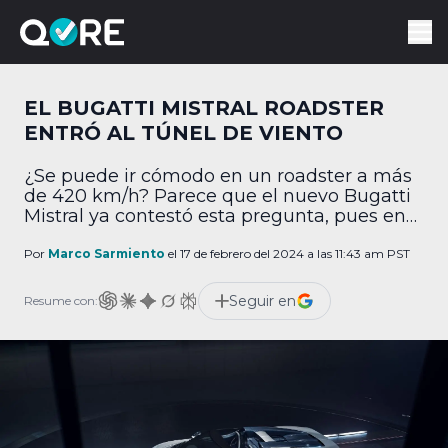
EL BUGATTI MISTRAL ROADSTER
ENTRÓ AL TÚNEL DE VIENTO
¿Se puede ir cómodo en un roadster a más
de 420 km/h? Parece que el nuevo Bugatti
Mistral ya contestó esta pregunta, pues en
uno de los mayores actos de equilibrio de
ingeniería de la industria automotriz, logró
Por
Marco Sarmiento
el 17 de febrero del 2024 a las 11:43 am PST
un roadster que pueda viajar a 420 km/h,
brindar una experiencia cómoda y lujosa a
Seguir en
Resume con:
sus ocupantes […]