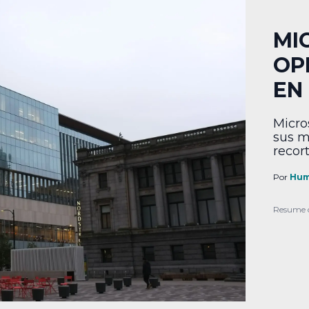
MI
OP
EN
Micro
sus m
recort
Por
Hum
Resume 