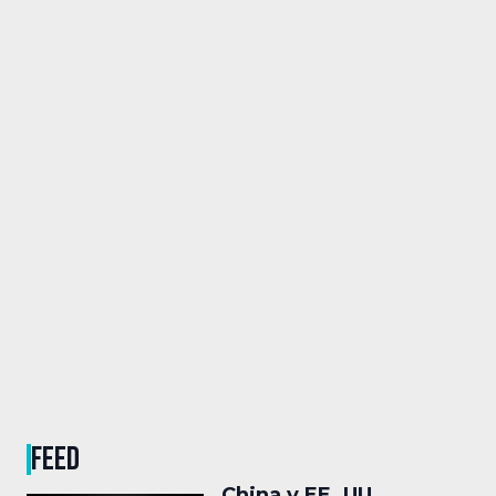
FEED
China y EE. UU.