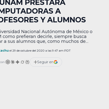
 UNAM PRESTARÁ
MPUTADORAS A
OFESORES Y ALUMNOS
iversidad Nacional Autónoma de México o
como prefieran decirle, siempre busca
r a sus alumnos que, como muchos de
es saben, hacen un enorme esfuerzo por
 adelante, sobre todo cuando un buen
kachu
el 29 de octubre del 2020 a las 9:47 am PDT
ntaje de ellos no tienen todos los recursos
micos a su alcance. Por ello, la UNAM a
Seguir en
con:
 de la […]