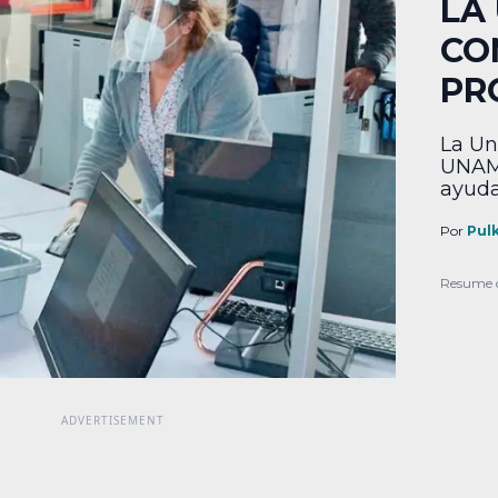
LA
CO
PR
La Un
UNAM 
ayuda
usted
salir
Por
Pul
porce
econó
Resume 
través