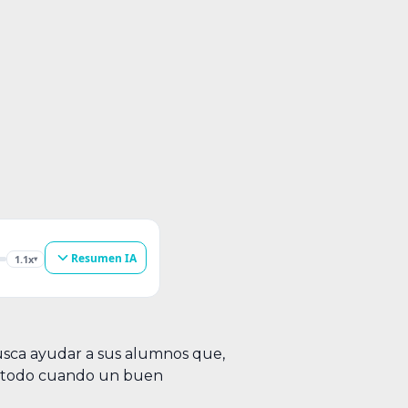
Resumen IA
1.1x
▾
usca ayudar a sus alumnos que,
e todo cuando un buen