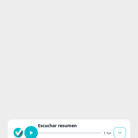
Escuchar resumen
1.1x
▾