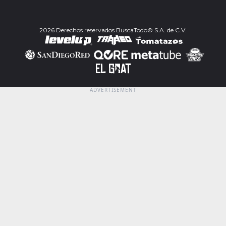
2026 Derechos reservados BuscaTodo© S.A. de C.V.