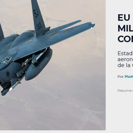
EU
MI
CO
Estad
aeron
de la
Por
Hum
Resume 