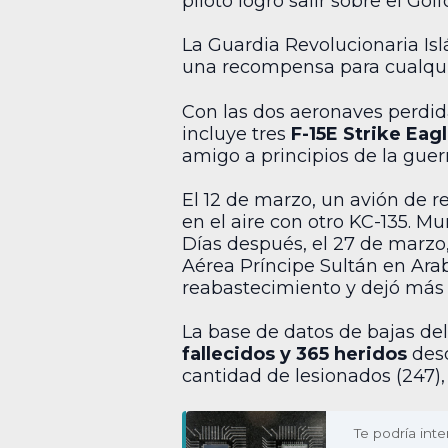
piloto logró salir sobre el Go
La Guardia Revolucionaria Isl
una recompensa para cualqui
Con las dos aeronaves perdidas
incluye tres
F-15E Strike Eag
amigo a principios de la guerr
El 12 de marzo, un avión de 
en el aire con otro KC-135. M
Días después, el 27 de marzo
Aérea Príncipe Sultán en Ara
reabastecimiento y dejó más d
La base de datos de bajas del
fallecidos y 365 heridos
desd
cantidad de lesionados (247), 
Te podría inte