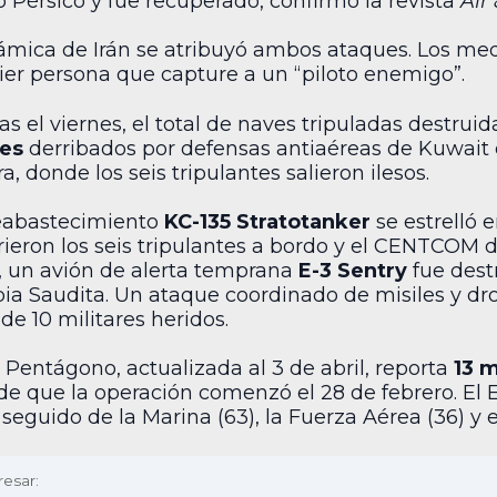
lfo Pérsico y fue recuperado, confirmó la revista
Air
ámica de Irán se atribuyó ambos ataques. Los medi
er persona que capture a un “piloto enemigo”.
 el viernes, el total de naves tripuladas destruidas
les
derribados por defensas antiaéreas de Kuwait 
a, donde los seis tripulantes salieron ilesos.
reabastecimiento
KC-135 Stratotanker
se estrelló e
urieron los seis tripulantes a bordo y el CENTCOM 
, un avión de alerta temprana
E-3 Sentry
fue destr
bia Saudita. Un ataque coordinado de misiles y dr
e 10 militares heridos.
 Pentágono, actualizada al 3 de abril, reporta
13 
e que la operación comenzó el 28 de febrero. El E
seguido de la Marina (63), la Fuerza Aérea (36) y e
resar: