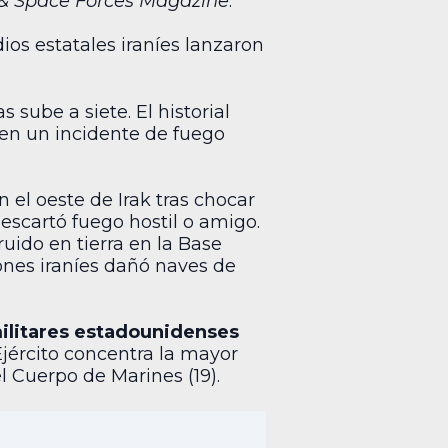
 & Space Forces Magazine
.
os estatales iraníes lanzaron
 sube a siete. El historial
en un incidente de fuego
n el oeste de Irak tras chocar
descartó fuego hostil o amigo.
uido en tierra en la Base
ones iraníes dañó naves de
militares estadounidenses
jército concentra la mayor
l Cuerpo de Marines (19).