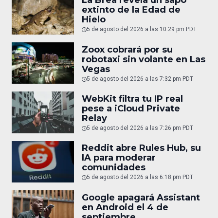
La Brea revela un sapo
extinto de la Edad de
Hielo
5 de agosto del 2026 a las 10:29 pm PDT
Zoox cobrará por su
robotaxi sin volante en Las
Vegas
5 de agosto del 2026 a las 7:32 pm PDT
WebKit filtra tu IP real
pese a iCloud Private
Relay
5 de agosto del 2026 a las 7:26 pm PDT
Reddit abre Rules Hub, su
IA para moderar
comunidades
5 de agosto del 2026 a las 6:18 pm PDT
Google apagará Assistant
en Android el 4 de
septiembre