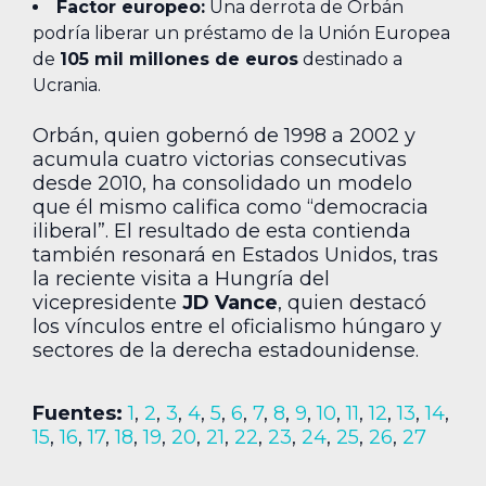
Factor europeo:
Una derrota de Orbán
podría liberar un préstamo de la Unión Europea
de
105 mil millones de euros
destinado a
Ucrania.
Orbán, quien gobernó de 1998 a 2002 y
acumula cuatro victorias consecutivas
desde 2010, ha consolidado un modelo
que él mismo califica como “democracia
iliberal”. El resultado de esta contienda
también resonará en Estados Unidos, tras
la reciente visita a Hungría del
vicepresidente
JD Vance
, quien destacó
los vínculos entre el oficialismo húngaro y
sectores de la derecha estadounidense.
Fuentes:
1
,
2
,
3
,
4
,
5
,
6
,
7
,
8
,
9
,
10
,
11
,
12
,
13
,
14
,
15
,
16
,
17
,
18
,
19
,
20
,
21
,
22
,
23
,
24
,
25
,
26
,
27