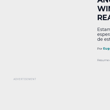
WI
RE
Estam
esper
de es
de un
anunc
Por
Eug
hecho
nuevo
Resume 