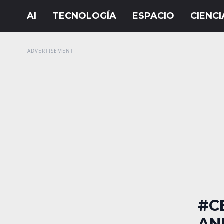
#C
AN