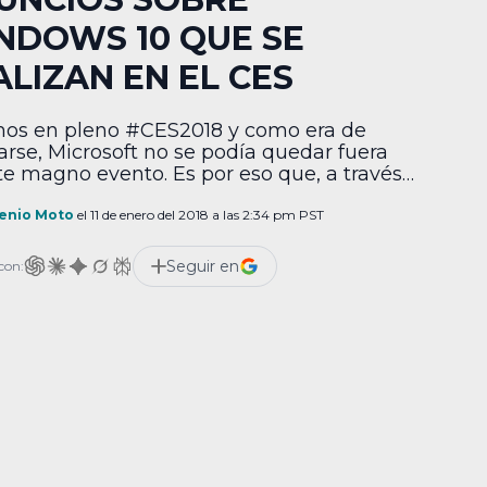
NDOWS 10 QUE SE
ALIZAN EN EL CES
os en pleno #CES2018 y como era de
arse, Microsoft no se podía quedar fuera
te magno evento. Es por eso que, a través
 comunicado de prensa, la compañía
ió cuáles son los anuncios que se han
enio Moto
el 11 de enero del 2018 a las 2:34 pm PST
 en estos días que son relevantes para su
 sistema operativo Windows 10. Si […]
Seguir en
con: