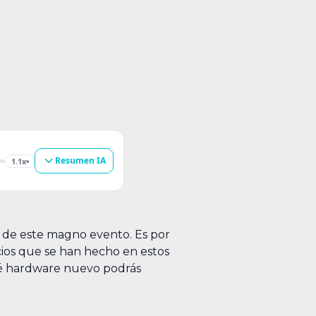
Resumen IA
1.1x
▾
a de este magno evento. Es por
ios que se han hecho en estos
qué hardware nuevo podrás