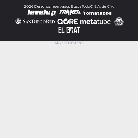
2026 Derechos reservados BuscaTodo© S.A. de C.V.