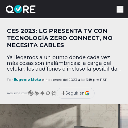
CES 2023: LG PRESENTA TV CON
TECNOLOGÍA ZERO CONNECT, NO
NECESITA CABLES
Ya llegamos a un punto donde cada vez
más cosas son inalámbricas: la carga del
celular, los audífonos o incluso la posibilidad
de jugar videojuegos. Sin embargo, hay un
espacio en casa que sigue siendo un
Por
Eugenio Moto
el 4 de enero del 2023 a las 3:18 pm PST
problema, el centro de televisión.
Generalmente esta zona de la casa es una
Seguir en
Resume con:
maraña de cables, contando el aparato […]