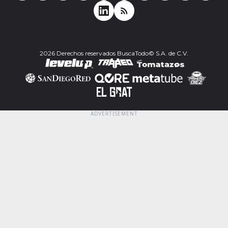
2026 Derechos reservados BuscaTodo© S.A. de C.V.