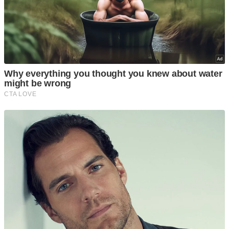
enamorar por su sobriedad
Ver Más
Checa a fondo los detalles de esta camioneta bien equipada y
segura que se ve bastante interesante, que además de todo se
ve muy sofisticada.
17/Jul/24
0
Autos
Aston Martin Valiant: ¡Fernando
Alonso lo adora!