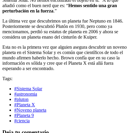
Sistema Solar. No hemos encontrado el objeto en sí.” A lo que
añadió como el buen nerd que es: “
Hemos sentido una gran
perturbación en la fuerza
.”
La última vez que descubrimos un planeta fue Neptuno en 1846.
Posteriormente se descubrió Plutón en 1930, pero como ya
mencionamos, perdió su estatus de planeta en 2006 y ahora se
considera un planeta enano del cinturón de Kuiper.
Esta no es la primera vez que alguien asegura descubrir un noveno
planeta en el Sistema Solar y es común que científicos de todo el
mundo afirmen haberlo hecho. Brown confía que en su caso la
información es sólida y cree que el Planeta X está allá fuera
esperando a ser encontrado.
Tags:
#Sistema Solar
#astronomia
#pluton
#Planeta X
#Noveno planeta
#Planeta 9
#ciencia
Deja tu comentario