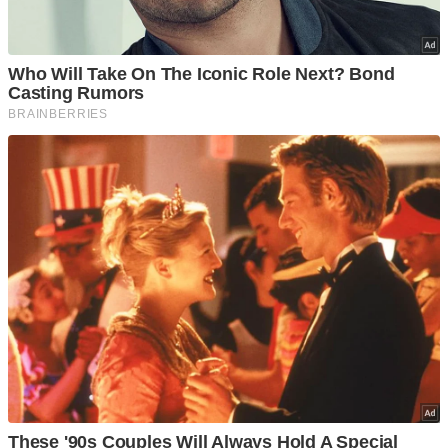
Checa este superauto que Fernando Alonso, piloto de F1 para
Aston Martin, ayudó a diseñar. ¡Al puro gusto de un amante
de la velocidad!
13/Jul/24
0
Autos
Geely Galaxy E5: La camioneta china
que te hará soñar