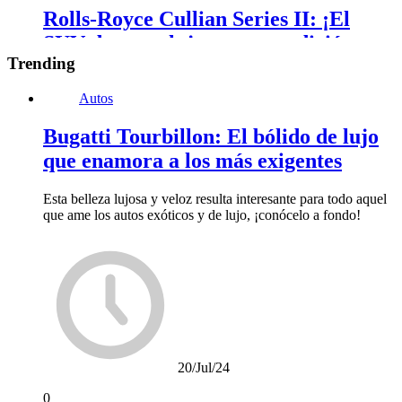
Rolls-Royce Cullian Series II: ¡El
SUV de superlujo con una edición
Trending
interesante para 2025!
Autos
Checa lo que debes conocer de esta camioneta de superlujo de
esta edición del 2025, ¡encantará hasta a los más exigentes!
Bugatti Tourbillon: El bólido de lujo
que enamora a los más exigentes
Esta belleza lujosa y veloz resulta interesante para todo aquel
que ame los autos exóticos y de lujo, ¡conócelo a fondo!
20/Jul/24
0
Autos
20/Jul/24
0