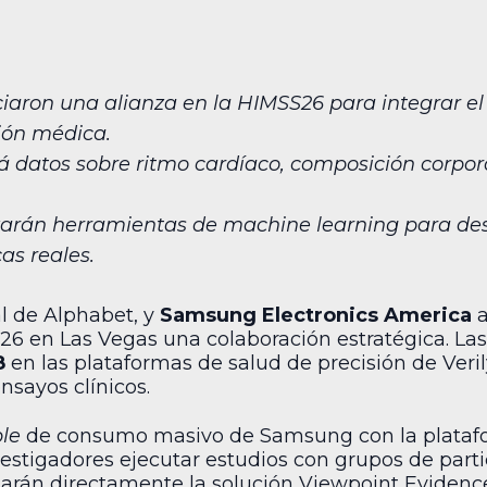
iaron una alianza en la HIMSS26 para integrar e
ión médica.
ará datos sobre ritmo cardíaco, composición corpor
izarán herramientas de machine learning para des
as reales.
ial de Alphabet, y
Samsung Electronics America
a
26 en Las Vegas una colaboración estratégica. Las
8
en las plataformas de salud de precisión de Veril
nsayos clínicos.
le
de consumo masivo de Samsung con la platafor
estigadores ejecutar estudios con grupos de parti
arán directamente la solución Viewpoint Evidence.