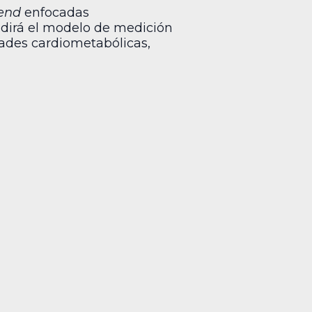
end
enfocadas
andirá el modelo de medición
dades cardiometabólicas,