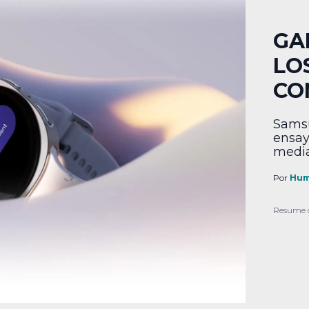
GA
LO
CO
Samsu
ensay
media
Por
Hum
Resume 