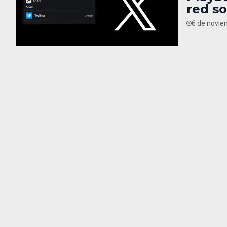
red so
6 de novie