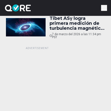
Tibet ASγ logra
primera medición de
turbulencia magnética
sub-pársec
7 de marzo del 2026 a las 11:34 pm
PST