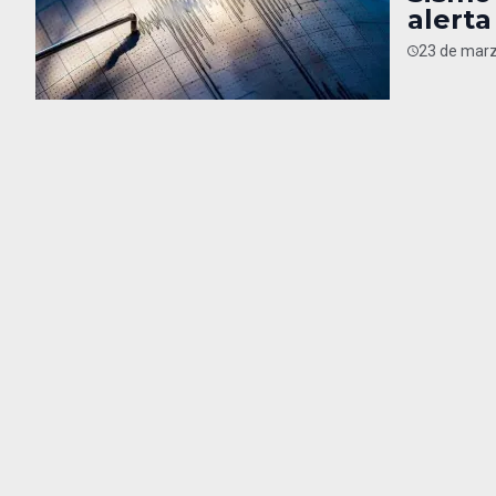
alert
23 de marz