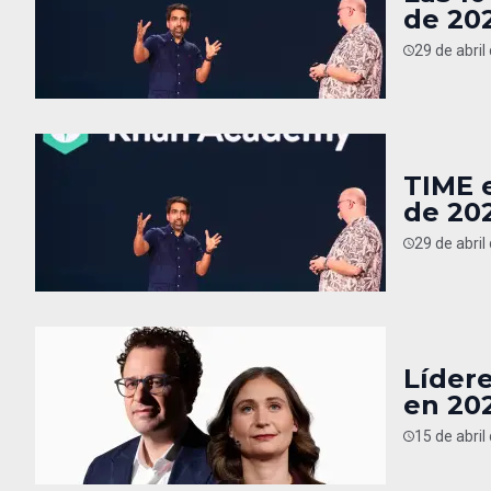
de 20
29 de abril
TIME e
de 20
29 de abril
Lídere
en 20
15 de abril