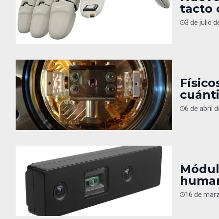
tacto 
3 de julio 
Físico
cuánt
6 de abril 
Módul
human
16 de marz